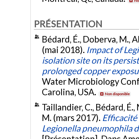
No
PRÉSENTATION
Bédard, É., Doberva, M., Al
(mai 2018).
Impact of Leg
isolation site on its persi
prolonged copper exposu
Water Microbiology Confe
Carolina, USA.
Non disponible
Taillandier, C., Bédard, É.,
M. (mars 2017).
Efficacité
Legionella pneumophila dan
[Présentation]. Dans Ame