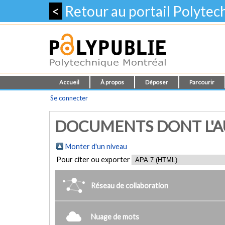
<
Retour au portail Polyte
Accueil
À propos
Déposer
Parcourir
Se connecter
DOCUMENTS DONT L'AU
Monter d'un niveau
Pour citer ou exporter
Réseau de collaboration
Nuage de mots