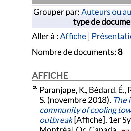
Grouper par:
Auteurs ou au
type de docume
Aller à :
Affiche
|
Présentat
Nombre de documents:
8
AFFICHE
Paranjape, K., Bédard, É., 
S. (novembre 2018).
The i
community of cooling towe
outbreak
[Affiche]. 1er 
Montréal, Qc, Canada.