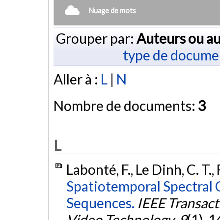
Nuage de mots
Grouper par:
Auteurs ou au
type de docume
Aller à :
L
|
N
Nombre de documents:
3
L
Labonté, F., Le Dinh, C. T.,
Spatiotemporal Spectral 
Sequences.
IEEE Transact
Video Technology
,
9
(1), 