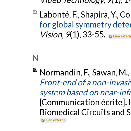
Labonté, F., Shapira, Y., Co
for global symmetry dete
Vision
,
9
(1), 33-55.
Lien exter
N
Normandin, F., Sawan, M.,
Front-end of a non-invasi
system based on near-inf
[Communication écrite]. 
Biomedical Circuits and 
Lien externe