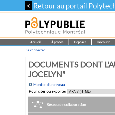
<
Retour au portail Polyte
Accueil
À propos
Déposer
Parcourir
Se connecter
DOCUMENTS DONT L'AU
JOCELYN"
Monter d'un niveau
Pour citer ou exporter
Réseau de collaboration