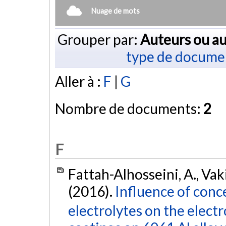
Nuage de mots
Grouper par:
Auteurs ou au
type de docume
Aller à :
F
|
G
Nombre de documents:
2
F
Fattah-Alhosseini, A., Vak
(2016).
Influence of conc
electrolytes on the elect