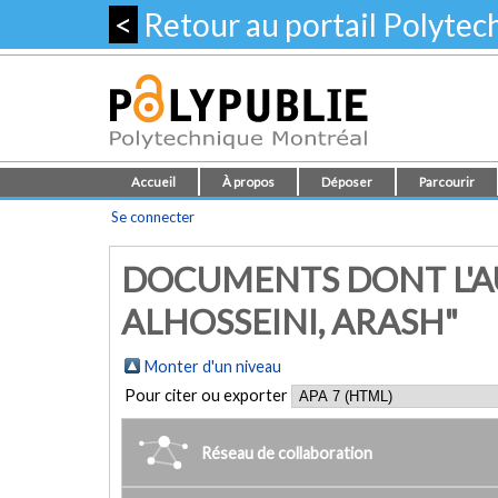
<
Retour au portail Polyte
Accueil
À propos
Déposer
Parcourir
Se connecter
DOCUMENTS DONT L'AU
ALHOSSEINI, ARASH"
Monter d'un niveau
Pour citer ou exporter
Réseau de collaboration