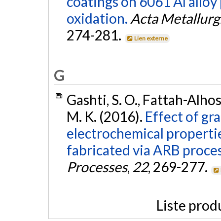
coatings on 6061 Al alloy
oxidation.
Acta Metallurgi
274-281.
Lien externe
G
Gashti, S. O., Fattah-Alhos
M. K. (2016).
Effect of gr
electrochemical properti
fabricated via ARB proces
Processes
,
22
, 269-277.
Liste prod