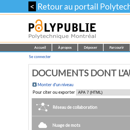
<
Retour au portail Polyte
Accueil
À propos
Déposer
Parcourir
Se connecter
DOCUMENTS DONT L'AU
Monter d'un niveau
Pour citer ou exporter
Réseau de collaboration
Nuage de mots