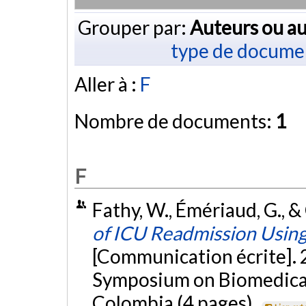
Grouper par:
Auteurs ou au
type de docume
Aller à :
F
Nombre de documents:
1
F
Fathy, W., Émériaud, G., & 
of ICU Readmission Using
[Communication écrite]. 
Symposium on Biomedical 
Colombia (4 pages).