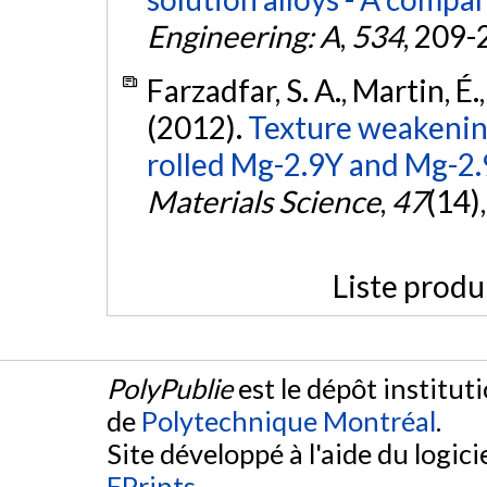
Engineering: A
,
534
, 209-
Farzadfar, S. A., Martin, É.,
(2012).
Texture weakening 
rolled Mg-2.9Y and Mg-2.9
Materials Science
,
47
(14)
Liste produ
PolyPublie
est le dépôt institut
de
Polytechnique Montréal
.
Site développé à l'aide du logicie
EPrints
.