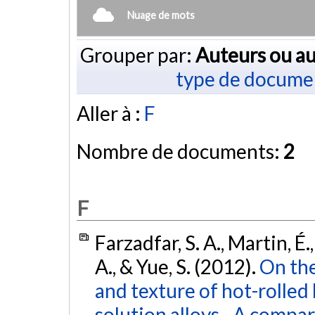
Nuage de mots
Grouper par:
Auteurs ou au
type de docume
Aller à :
F
Nombre de documents:
2
F
Farzadfar, S. A., Martin, É.,
A., & Yue, S. (2012).
On the
and texture of hot-rolle
solution alloys - A compar