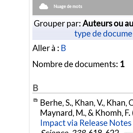
Nuage de mots
Grouper par:
Auteurs ou au
type de docume
Aller à :
B
Nombre de documents:
1
B
Berhe, S., Khan, V., Khan, O
Maynard, M., & Khomh, F.
Impact via Release Notes 
Science
,
238
, 618-622.