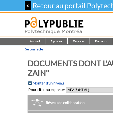
<
Retour au portail Polyte
Accueil
À propos
Déposer
Parcourir
Se connecter
DOCUMENTS DONT L'AU
ZAIN"
Monter d'un niveau
Pour citer ou exporter
Réseau de collaboration