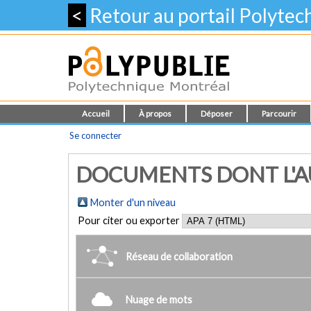
<
Retour au portail Polyte
Accueil
À propos
Déposer
Parcourir
Se connecter
DOCUMENTS DONT L'AUT
Monter d'un niveau
Pour citer ou exporter
Réseau de collaboration
Nuage de mots