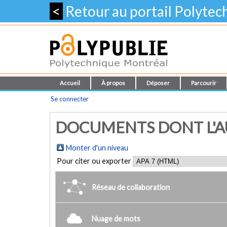
<
Retour au portail Polyte
Accueil
À propos
Déposer
Parcourir
Se connecter
DOCUMENTS DONT L'AU
Monter d'un niveau
Pour citer ou exporter
Réseau de collaboration
Nuage de mots