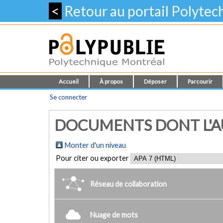
<
Retour au portail Polyte
Accueil
À propos
Déposer
Parcourir
Se connecter
DOCUMENTS DONT L'AU
Monter d'un niveau
Pour citer ou exporter
Réseau de collaboration
Nuage de mots