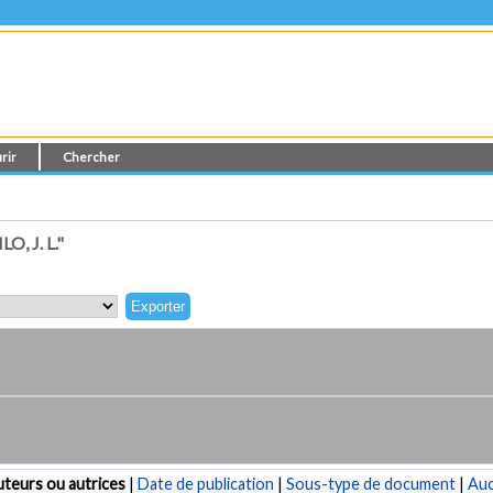
rir
Chercher
 J. L."
teurs ou autrices
|
Date de publication
|
Sous-type de document
|
Au