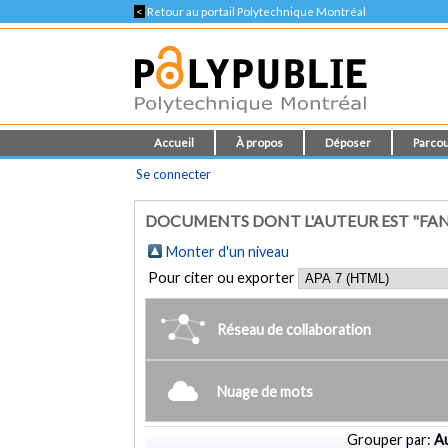
<
Retour au portail Polytechnique Montréal
Accueil
À propos
Déposer
Parcou
Se connecter
DOCUMENTS DONT L'AUTEUR EST "FANLO,
Monter d'un niveau
Pour citer ou exporter
Réseau de collaboration
Nuage de mots
Grouper par:
Au