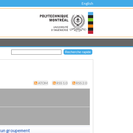
English
ATOM
RSS 1.0
RSS 2.0
cun groupement