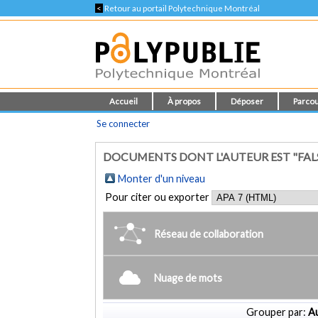
<
Retour au portail Polytechnique Montréal
Accueil
À propos
Déposer
Parcou
Se connecter
DOCUMENTS DONT L'AUTEUR EST "FA
Monter d'un niveau
Pour citer ou exporter
Réseau de collaboration
Nuage de mots
Grouper par:
Au