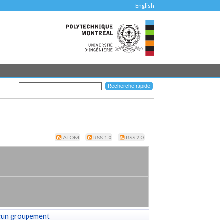
English
ATOM
RSS 1.0
RSS 2.0
cun groupement