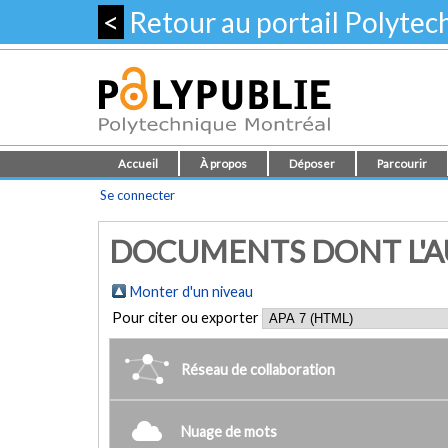
<
Retour au portail Polyte
Accueil
À propos
Déposer
Parcourir
Se connecter
DOCUMENTS DONT L'AU
Monter d'un niveau
Pour citer ou exporter
Réseau de collaboration
Nuage de mots