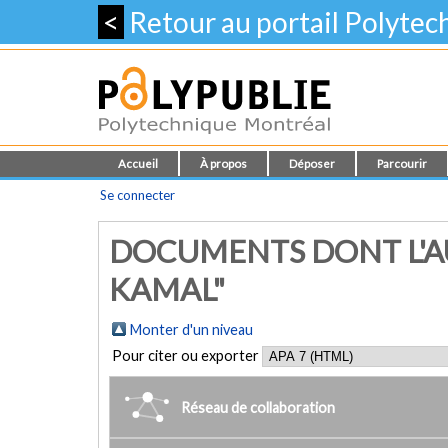
<
Retour au portail Polyte
Accueil
À propos
Déposer
Parcourir
Se connecter
DOCUMENTS DONT L'AUT
KAMAL"
Monter d'un niveau
Pour citer ou exporter
Réseau de collaboration