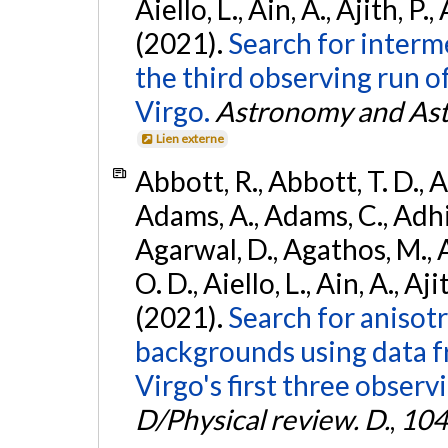
Aiello, L., Ain, A., Ajith, P.,
(2021).
Search for interm
the third observing run
Virgo.
Astronomy and Ast
Lien externe
Abbott, R., Abbott, T. D., A
Adams, A., Adams, C., Adhika
Agarwal, D., Agathos, M., 
O. D., Aiello, L., Ain, A., Aji
(2021).
Search for anisot
backgrounds using data 
Virgo's first three observ
D/Physical review. D.
,
104