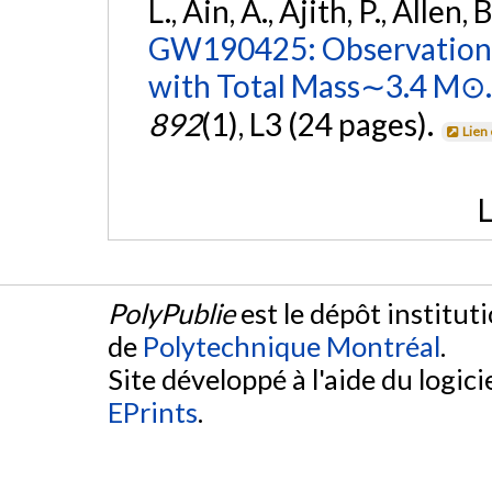
L., Ain, A., Ajith, P., Allen, 
GW190425: Observation 
with Total Mass∼3.4 M⊙.
892
(1), L3 (24 pages).
Lien
L
PolyPublie
est le dépôt institut
de
Polytechnique Montréal
.
Site développé à l'aide du logicie
EPrints
.