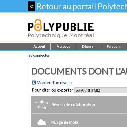
<
Retour au portail Polyte
Accueil
À propos
Déposer
Parcourir
Se connecter
DOCUMENTS DONT L'AUTEU
Monter d'un niveau
Pour citer ou exporter
Réseau de collaboration
Nuage de mots