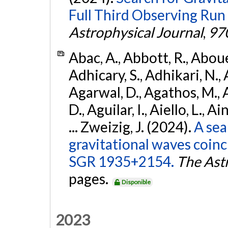
Full Third Observing Run
Astrophysical Journal
,
97
Abac, A., Abbott, R., Abouel
Adhicary, S., Adhikari, N., 
Agarwal, D., Agathos, M.,
D., Aguilar, I., Aiello, L., Ai
... Zweizig, J. (2024).
A sea
gravitational waves coinc
SGR 1935+2154.
The Ast
pages.
Disponible
2023