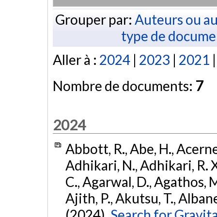
Grouper par:
Auteurs ou au
type de docume
Aller à :
2024
|
2023
|
2021
Nombre de documents:
7
2024
Abbott, R., Abe, H., Acernes
Adhikari, N., Adhikari, R. X.
C., Agarwal, D., Agathos, M.,
Ajith, P., Akutsu, T., Albanesi
(2024).
Search for Gravita