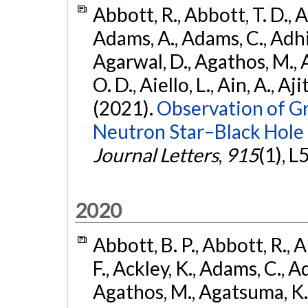
Abbott, R., Abbott, T. D., A
Adams, A., Adams, C., Adhika
Agarwal, D., Agathos, M., 
O. D., Aiello, L., Ain, A., Aji
(2021).
Observation of G
Neutron Star–Black Hole
Journal Letters
,
915
(1), L
2020
Abbott, B. P., Abbott, R., 
F., Ackley, K., Adams, C., Ad
Agathos, M., Agatsuma, K., 