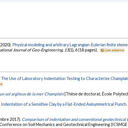
 (2020).
Physical modeling and arbitrary Lagrangian-Eulerian finite elemen
ational Journal of Geo-Engineering
,
11
(1), 6 (18 pages).
Lien externe
.
The Use of Laboratory Indentation Testing to Characterize Champlain
ne
 un sol argileux de la mer Champlain
[Thèse de doctorat, École Polytec
.
Indentation of a Sensitive Clay by a Flat-Ended Axisymmetrical Punch.
tembre 2017).
Comparison of indentation and conventional geotechnical tes
l Conference on Soil Mechanics and Geotechnical Engineering (ICSMGE 