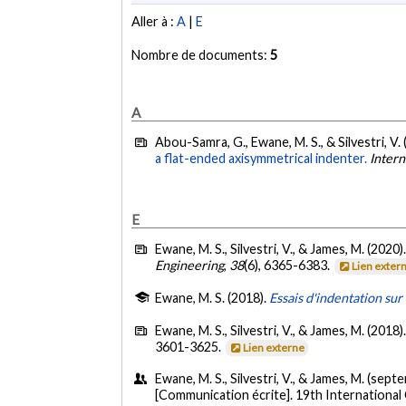
Aller à :
A
|
E
Nombre de documents:
5
A
Abou-Samra, G., Ewane, M. S., & Silvestri, V.
a flat-ended axisymmetrical indenter.
Intern
E
Ewane, M. S., Silvestri, V., & James, M. (2020)
Engineering
,
38
(6), 6365-6383.
Lien exter
Ewane, M. S. (2018).
Essais d'indentation sur
Ewane, M. S., Silvestri, V., & James, M. (2018)
3601-3625.
Lien externe
Ewane, M. S., Silvestri, V., & James, M. (sep
[Communication écrite]. 19th Internationa