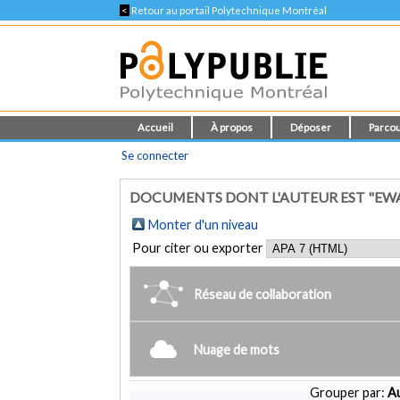
<
Retour au portail Polytechnique Montréal
Accueil
À propos
Déposer
Parcou
Se connecter
DOCUMENTS DONT L'AUTEUR EST "EWA
Monter d'un niveau
Pour citer ou exporter
Réseau de collaboration
Nuage de mots
Grouper par:
Au