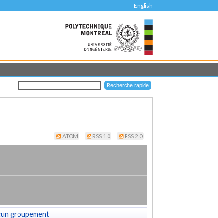
English
ATOM
RSS 1.0
RSS 2.0
cun groupement