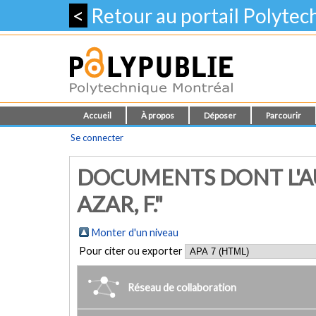
<
Retour au portail Polyte
Accueil
À propos
Déposer
Parcourir
Se connecter
DOCUMENTS DONT L'A
AZAR, F."
Monter d'un niveau
Pour citer ou exporter
Réseau de collaboration