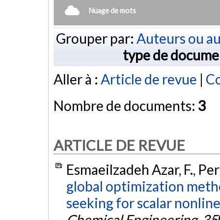
Nuage de mots
Grouper par:
Auteurs ou au
type de docume
Aller à :
Article de revue
|
Co
Nombre de documents:
3
ARTICLE DE REVUE
Esmaeilzadeh Azar, F., Perr
global optimization meth
seeking for scalar nonlin
Chemical Engineering
,
35