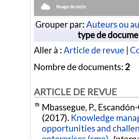
Nuage de mots
Grouper par:
Auteurs ou au
type de docume
Aller à :
Article de revue
|
Co
Nombre de documents:
2
ARTICLE DE REVUE
Mbassegue, P., Escandón-Q
(2017).
Knowledge manag
opportunities and challe
enterprises (sme).
Interna