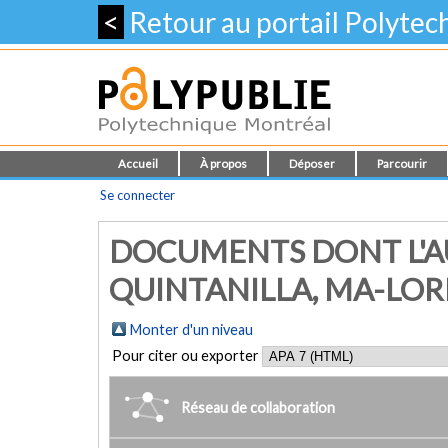
<
Retour au portail Polyte
Accueil
À propos
Déposer
Parcourir
Se connecter
DOCUMENTS DONT L'A
QUINTANILLA, MA-LOR
Monter d'un niveau
Pour citer ou exporter
Réseau de collaboration