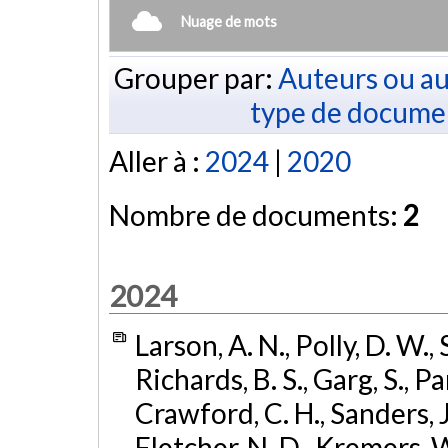
Nuage de mots
Grouper par:
Auteurs ou au
type de docume
Aller à :
2024
|
2020
Nombre de documents:
2
2024
Larson, A. N., Polly, D. W., S
Richards, B. S., Garg, S., Pa
Crawford, C. H., Sanders, J
Fletcher, N. D., Kremers, W