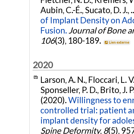
Aubin, C.-É., Sucato, D. J., 
of Implant Density on Ado
Fusion.
Journal of Bone 
106
(3), 180-189.
Lien externe
2020
Larson, A. N., Floccari, L. V
Sponseller, P. D., Brito, J. P
(2020).
Willingness to enr
controlled trial: patient
implant density for adoles
Spine Deformity
,
8
(5), 95