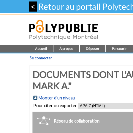
<
Retour au portail Polyte
Accueil
À propos
Déposer
Parcourir
Se connecter
DOCUMENTS DONT L'AU
MARK A."
Monter d'un niveau
Pour citer ou exporter
Réseau de collaboration