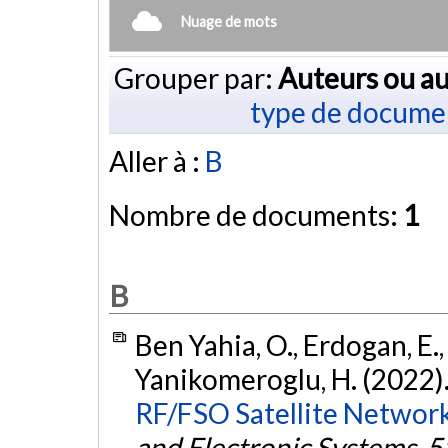
Nuage de mots
Grouper par:
Auteurs ou au
type de docume
Aller à :
B
Nombre de documents:
1
B
Ben Yahia, O., Erdogan, E.,
Yanikomeroglu, H. (2022)
RF/FSO Satellite Network
and Electronic Systems
,
5