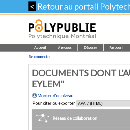
<
Retour au portail Polyte
Accueil
À propos
Déposer
Parcourir
Se connecter
DOCUMENTS DONT L'A
EYLEM"
Monter d'un niveau
Pour citer ou exporter
Réseau de collaboration