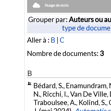
Nuage de mots
Grouper par:
Auteurs ou au
type de docume
Aller à :
B
|
C
Nombre de documents:
3
B
Bédard, S., Enamundram, N.
N., Ricchi, I., Van De Ville, 
Traboulsee, A., Kolind, S.,
J. (mai 2024).
Automatic s