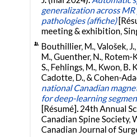
generalization across MR 
pathologies (affiche)
[Rés
meeting & exhibition, Si
Bouthillier, M., Valošek, 
M., Guenther, N., Rotem-Ko
S., Fehlings, M., Kwon, B. K
Cadotte, D., & Cohen-Adad
national Canadian magnet
for deep-learning segme
[Résumé]. 24th Annual Sc
Canadian Spine Society, W
Canadian Journal of Surge