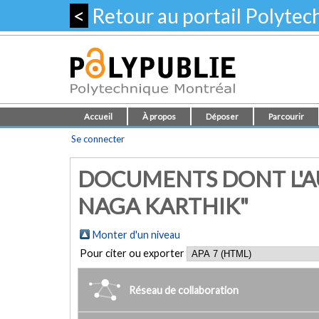
<
Retour au portail Polyte
Accueil
À propos
Déposer
Parcourir
Se connecter
DOCUMENTS DONT L'A
NAGA KARTHIK"
Monter d'un niveau
Pour citer ou exporter
Réseau de collaboration