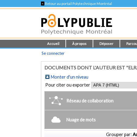
<
Retour au portail Polytechnique Montréal
Accueil
À propos
Déposer
Parcou
Se connecter
DOCUMENTS DONT L'AUTEUR EST "ELRA
Monter d'un niveau
Pour citer ou exporter
Réseau de collaboration
Nuage de mots
Grouper par:
Au