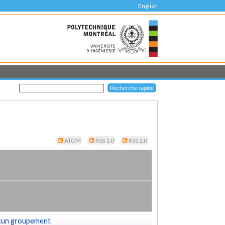
English
ATOM
RSS 1.0
RSS 2.0
cun groupement