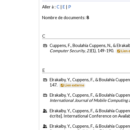
Aller à :
C
|
E
|
P
Nombre de documents:
8
C
Cuppens, F., Boulahia Cuppens, N., & Elrakaib
Computer Security
,
21
(1), 149-190.
Lien 
E
Elrakaiby, Y., Cuppens, F., & Boulahia Cuppen
147.
Lien externe
Elrakaiby, Y., Cuppens, F., & Boulahia Cuppen
International Journal of Mobile Computin
Elrakaiby, Y., Cuppens, F., & Boulahia Cuppen
écrite]. International Conference on Availabi
Elrakaiby, Y., Cuppens, F., & Boulahia Cuppens