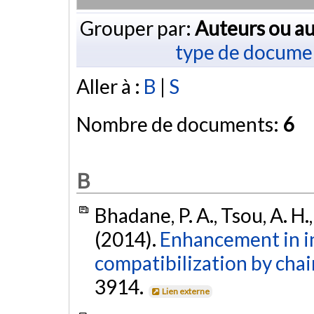
Grouper par:
Auteurs ou au
type de docume
Aller à :
B
|
S
Nombre de documents:
6
B
Bhadane, P. A., Tsou, A. H., 
(2014).
Enhancement in in
compatibilization by chai
3914.
Lien externe