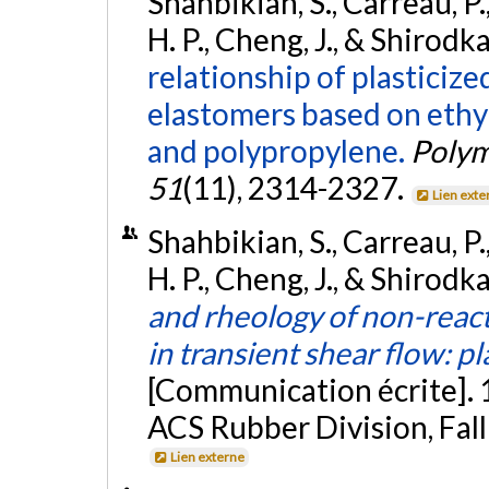
Shahbikian, S., Carreau, P.,
H. P., Cheng, J., & Shirodka
relationship of plasticiz
elastomers based on eth
and polypropylene.
Polym
51
(11), 2314-2327.
Lien exte
Shahbikian, S., Carreau, P.,
H. P., Cheng, J., & Shirodk
and rheology of non-reac
in transient shear flow: p
[Communication écrite]. 
ACS Rubber Division, Fall
Lien externe