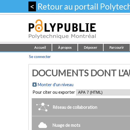
<
Retour au portail Polyte
Accueil
À propos
Déposer
Parcourir
Se connecter
DOCUMENTS DONT L'AUT
Monter d'un niveau
Pour citer ou exporter
Réseau de collaboration
Nuage de mots