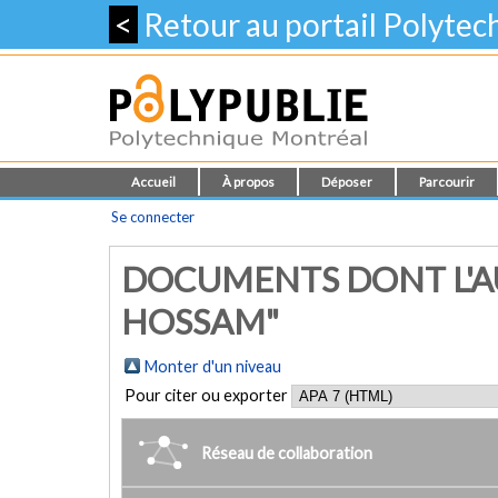
<
Retour au portail Polyte
Accueil
À propos
Déposer
Parcourir
Se connecter
DOCUMENTS DONT L'AU
HOSSAM"
Monter d'un niveau
Pour citer ou exporter
Réseau de collaboration