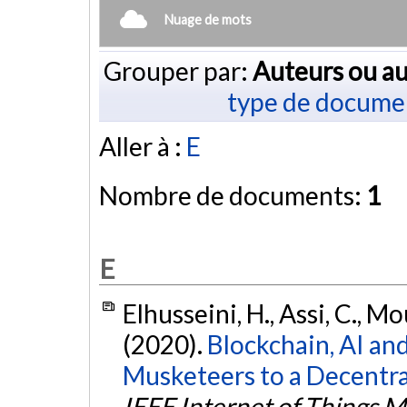
Nuage de mots
Grouper par:
Auteurs ou au
type de docume
Aller à :
E
Nombre de documents:
1
E
Elhusseini, H., Assi, C., Mo
(2020).
Blockchain, AI an
Musketeers to a Decentra
IEEE Internet of Things 