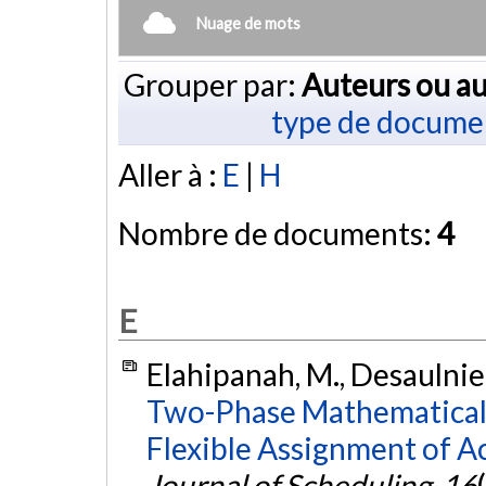
Nuage de mots
Grouper par:
Auteurs ou au
type de docume
Aller à :
E
|
H
Nombre de documents:
4
E
Elahipanah, M., Desaulnier
Two-Phase Mathematical
Flexible Assignment of Ac
Journal of Scheduling
,
16