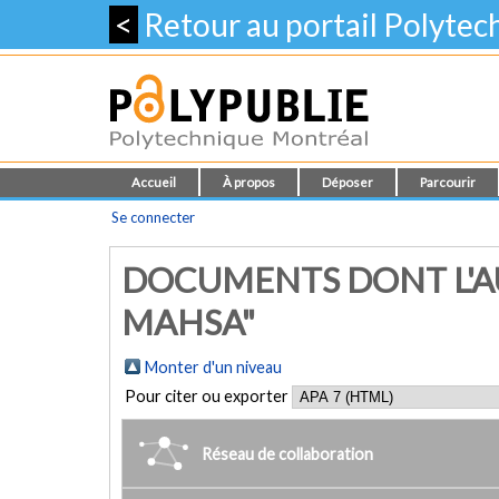
<
Retour au portail Polyte
Accueil
À propos
Déposer
Parcourir
Se connecter
DOCUMENTS DONT L'AU
MAHSA"
Monter d'un niveau
Pour citer ou exporter
Réseau de collaboration