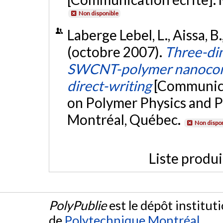
Non disponible
Laberge Lebel, L., Aissa, B.
(octobre 2007).
Three-dim
SWCNT-polymer nanocomp
direct-writing
[Communica
on Polymer Physics and 
Montréal, Québec.
Non dispon
Liste produ
PolyPublie
est le dépôt institut
de
Polytechnique Montréal
.