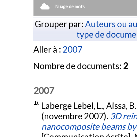
Nuage de mots
Grouper par:
Auteurs ou au
type de docume
Aller à :
2007
Nombre de documents:
2
2007
Laberge Lebel, L., Aissa, B.
(novembre 2007).
3D rei
nanocomposite beams by me
[Communication écrite]. 