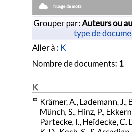
Nuage de mots
Grouper par:
Auteurs ou au
type de docume
Aller à :
K
Nombre de documents:
1
K
Krämer, A., Lademann, J., B
Münch, S., Hinz, P., Ekkern
Partecke, I., Heidecke, C. 
K. D., Koch, S., & Assadian