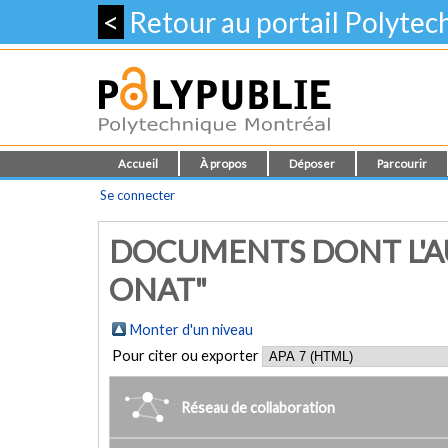
<
Retour au portail Polyte
Accueil
À propos
Déposer
Parcourir
Se connecter
DOCUMENTS DONT L'AU
ONAT"
Monter d'un niveau
Pour citer ou exporter
Réseau de collaboration