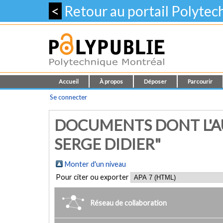
<
Retour au portail Polyte
Accueil
À propos
Déposer
Parcourir
Se connecter
DOCUMENTS DONT L'AU
SERGE DIDIER"
Monter d'un niveau
Pour citer ou exporter
Réseau de collaboration