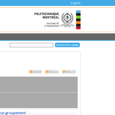
English
ATOM
RSS 1.0
RSS 2.0
cun groupement