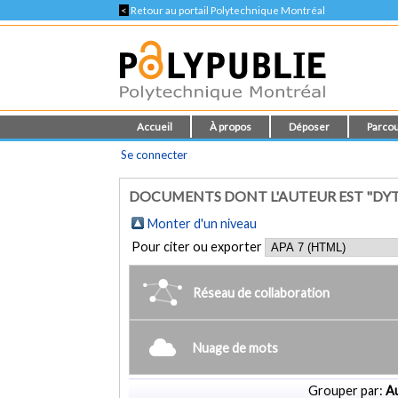
<
Retour au portail Polytechnique Montréal
Accueil
À propos
Déposer
Parcou
Se connecter
DOCUMENTS DONT L'AUTEUR EST "DYT
Monter d'un niveau
Pour citer ou exporter
Réseau de collaboration
Nuage de mots
Grouper par:
Au