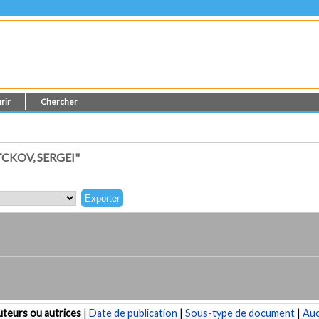
rir
Chercher
CKOV, SERGEI"
teurs ou autrices
|
Date de publication
|
Sous-type de document
|
Au