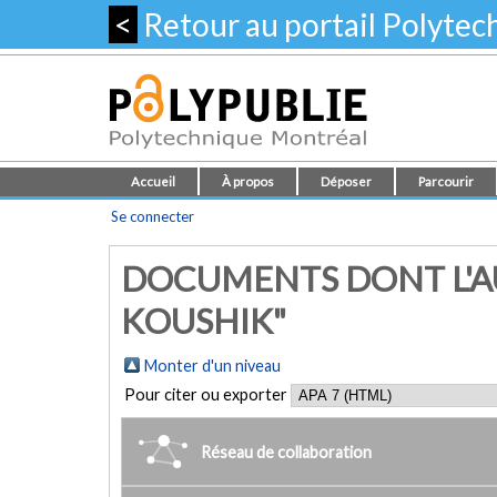
<
Retour au portail Polyte
Accueil
À propos
Déposer
Parcourir
Se connecter
DOCUMENTS DONT L'AU
KOUSHIK"
Monter d'un niveau
Pour citer ou exporter
Réseau de collaboration