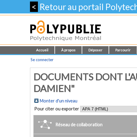
<
Retour au portail Polyte
Accueil
À propos
Déposer
Parcourir
Se connecter
DOCUMENTS DONT L'AU
DAMIEN"
Monter d'un niveau
Pour citer ou exporter
Réseau de collaboration