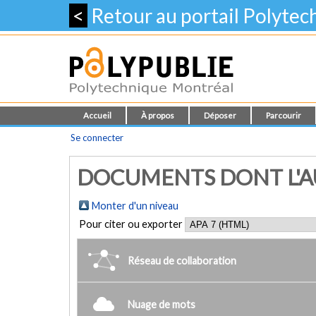
<
Retour au portail Polyte
Accueil
À propos
Déposer
Parcourir
Se connecter
DOCUMENTS DONT L'AUT
Monter d'un niveau
Pour citer ou exporter
Réseau de collaboration
Nuage de mots