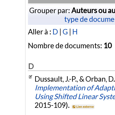
Grouper par:
Auteurs ou au
type de docume
Aller à :
D
|
G
|
H
Nombre de documents:
10
D
Dussault, J.-P., & Orban, D
Implementation of Adapt
Using Shifted Linear Syst
2015-109).
Lien externe