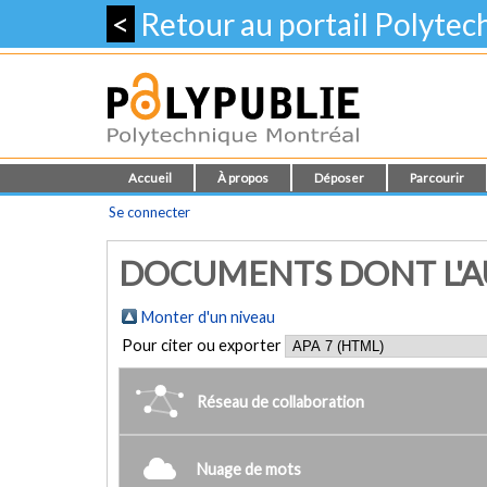
<
Retour au portail Polyte
Accueil
À propos
Déposer
Parcourir
Se connecter
DOCUMENTS DONT L'AUT
Monter d'un niveau
Pour citer ou exporter
Réseau de collaboration
Nuage de mots