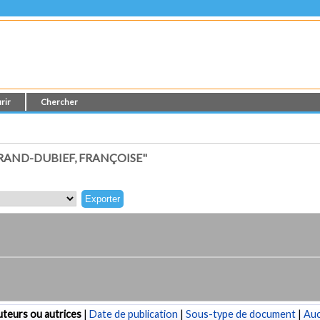
rir
Chercher
AND-DUBIEF, FRANÇOISE"
teurs ou autrices
|
Date de publication
|
Sous-type de document
|
Au