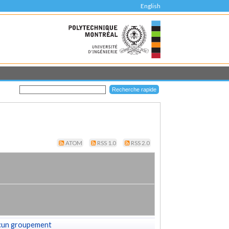
English
ATOM
RSS 1.0
RSS 2.0
cun groupement