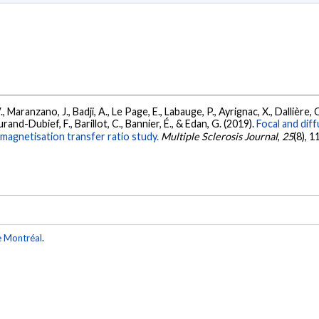
., Maranzano, J., Badji, A., Le Page, E., Labauge, P., Ayrignac, X., Dallière, 
urand-Dubief, F., Barillot, C., Bannier, É., & Edan, G. (2019).
Focal and diff
 magnetisation transfer ratio study.
Multiple Sclerosis Journal
,
25
(8), 
e Montréal
.