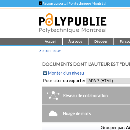
<
Retour au portail Polytechnique Montréal
Accueil
À propos
Déposer
Parcou
Se connecter
DOCUMENTS DONT L'AUTEUR EST "DUR
Monter d'un niveau
Pour citer ou exporter
Réseau de collaboration
Nuage de mots
Grouper par:
Au