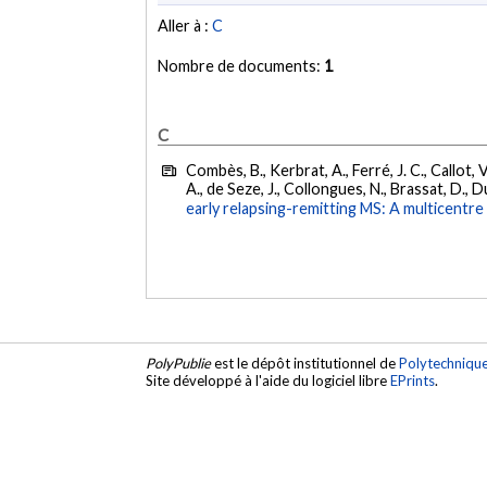
Aller à :
C
Nombre de documents:
1
C
Combès, B., Kerbrat, A., Ferré, J. C., Callot, V
A., de Seze, J., Collongues, N., Brassat, D., D
early relapsing-remitting MS: A multicentre
PolyPublie
est le dépôt institutionnel de
Polytechniqu
Site développé à l'aide du logiciel libre
EPrints
.