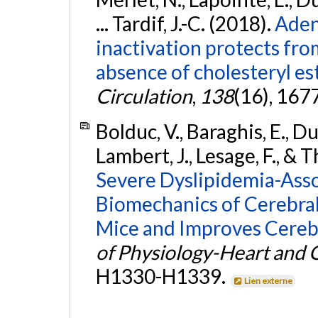
... Tardif, J.-C. (2018).
Aden
inactivation protects fro
absence of cholesteryl es
Circulation
,
138
(16), 167
Bolduc, V., Baraghis, E., D
Lambert, J., Lesage, F., & T
Severe Dyslipidemia-Asso
Biomechanics of Cerebral 
Mice and Improves Cerebr
of Physiology-Heart and C
H1330-H1339.
Lien externe