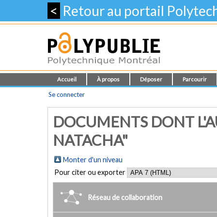
<
Retour au portail Polyte
Accueil
À propos
Déposer
Parcourir
Se connecter
DOCUMENTS DONT L'A
NATACHA"
Monter d'un niveau
Pour citer ou exporter
Réseau de collaboration