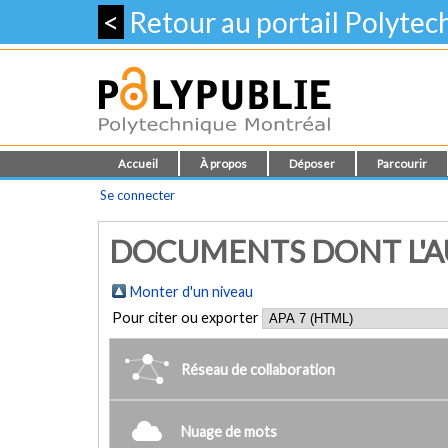
<
Retour au portail Polyte
Accueil
À propos
Déposer
Parcourir
Se connecter
DOCUMENTS DONT L'AU
Monter d'un niveau
Pour citer ou exporter
Réseau de collaboration
Nuage de mots