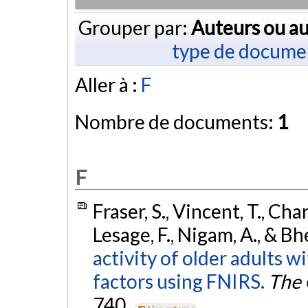
Grouper par:
Auteurs ou au
type de docume
Aller à :
F
Nombre de documents:
1
F
Fraser, S., Vincent, T., Cha
Lesage, F., Nigam, A., & Bh
activity of older adults w
factors using FNIRS.
The 
740.