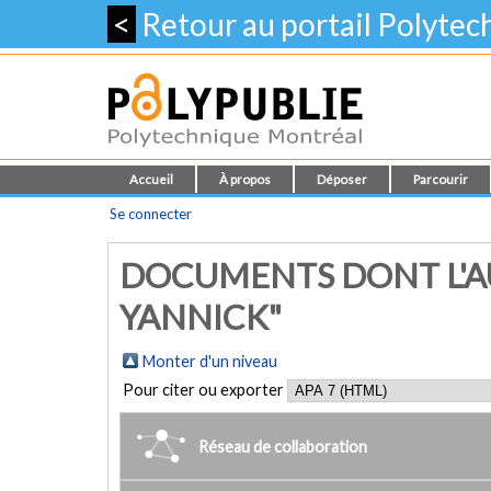
<
Retour au portail Polyte
Accueil
À propos
Déposer
Parcourir
Se connecter
DOCUMENTS DONT L'A
YANNICK"
Monter d'un niveau
Pour citer ou exporter
Réseau de collaboration