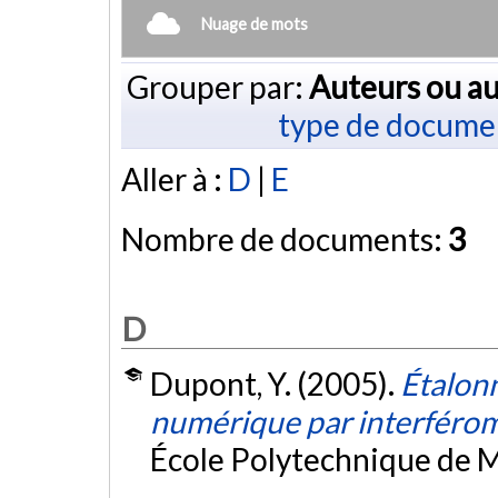
Nuage de mots
Grouper par:
Auteurs ou au
type de docume
Aller à :
D
|
E
Nombre de documents:
3
D
Dupont, Y. (2005).
Étalon
numérique par interférom
École Polytechnique de M