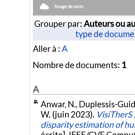
Nuage de mots
Grouper par:
Auteurs ou au
type de docume
Aller à :
A
Nombre de documents:
1
A
Anwar, N., Duplessis-Guido
W. (juin 2023).
VisiTherS 
disparity estimation of h
écrite]. IEEE/CVF Compu