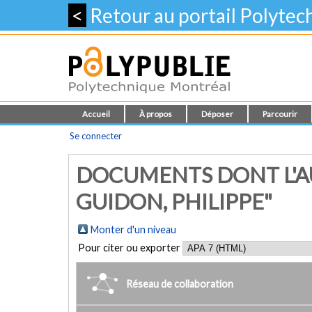
<
Retour au portail Polyte
Accueil
À propos
Déposer
Parcourir
Se connecter
DOCUMENTS DONT L'AU
GUIDON, PHILIPPE"
Monter d'un niveau
Pour citer ou exporter
Réseau de collaboration