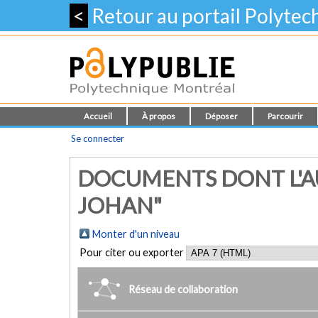
<
Retour au portail Polyte
Accueil
À propos
Déposer
Parcourir
Se connecter
DOCUMENTS DONT L'AU
JOHAN"
Monter d'un niveau
Pour citer ou exporter
Réseau de collaboration