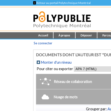
<
Retour au portail Polytechnique Montréal
Accueil
À propos
Déposer
Parcou
Se connecter
DOCUMENTS DONT L'AUTEUR EST "DUNC
Monter d'un niveau
Pour citer ou exporter
Réseau de collaboration
Nuage de mots
Grouper par:
Au