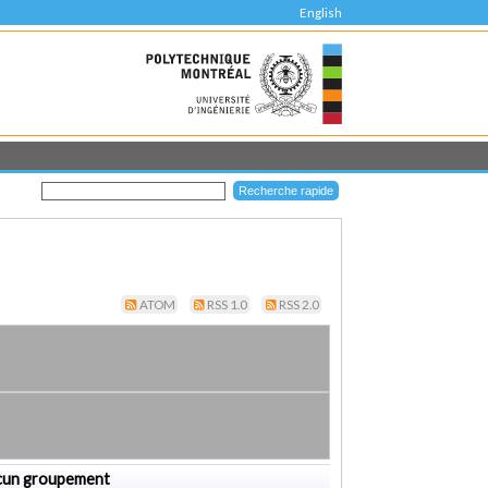
English
ATOM
RSS 1.0
RSS 2.0
cun groupement