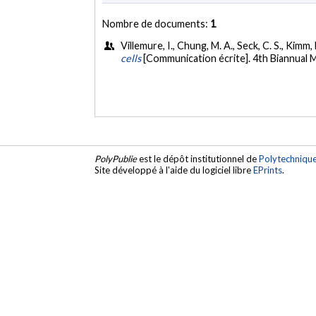
Nombre de documents:
1
Villemure, I., Chung, M. A., Seck, C. S., Kimm,
cells
[Communication écrite]. 4th Biannual 
PolyPublie
est le dépôt institutionnel de
Polytechniqu
Site développé à l'aide du logiciel libre
EPrints
.