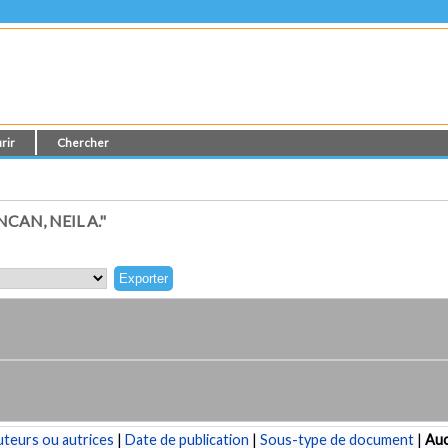
rir
Chercher
AN, NEIL A."
teurs ou autrices
|
Date de publication
|
Sous-type de document
|
Au