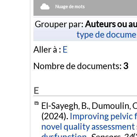
Nuage de mots
Grouper par:
Auteurs ou au
type de docume
Aller à :
E
Nombre de documents:
3
E
El-Sayegh, B., Dumoulin, C
(2024).
Improving pelvic f
novel quality assessment 
dysfunction.
Sensors
,
24
(