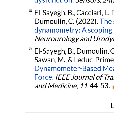
El-Sayegh, B., Cacciari, L.
Dumoulin, C. (2022).
The 
dynamometry: A scoping
Neurourology and Urody
El-Sayegh, B., Dumoulin, C.,
Sawan, M., & Leduc-Primea
Dynamometer-Based Meas
Force.
IEEE Journal of Tra
and Medicine
,
11
, 44-53.
L