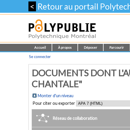
<
Retour au portail Polyte
Accueil
À propos
Déposer
Parcourir
Se connecter
DOCUMENTS DONT L'A
CHANTALE"
Monter d'un niveau
Pour citer ou exporter
Réseau de collaboration