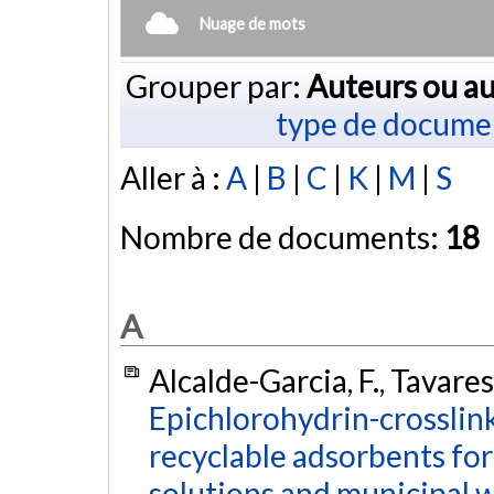
Nuage de mots
Grouper par:
Auteurs ou au
type de docume
Aller à :
A
|
B
|
C
|
K
|
M
|
S
Nombre de documents:
18
A
Alcalde-Garcia, F., Tavares
Epichlorohydrin-crosslin
recyclable adsorbents fo
solutions and municipal 