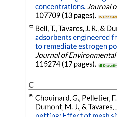
concentrations.
Journal o
107709 (13 pages).
Lien exte
Bell, T., Tavares, J. R., & 
adsorbents engineered fr
to remediate estrogen po
Journal of Environmental
115274 (17 pages).
Disponibl
C
Chouinard, G., Pelletier, F.
Dumont, M.-J., & Tavares, J
netting: Effect of mesh s