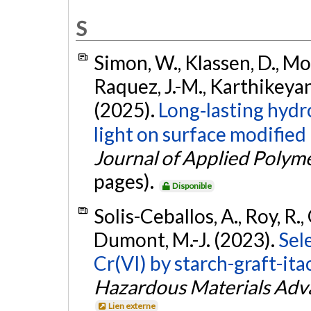
S
Simon, W., Klassen, D., Mot
Raquez, J.-M., Karthikeyan,
(2025).
Long‐lasting hydro
light on surface modified
Journal of Applied Polym
pages).
Disponible
Solis-Ceballos, A., Roy, R., 
Dumont, M.-J. (2023).
Sel
Cr(VI) by starch-graft-ita
Hazardous Materials Adv
Lien externe