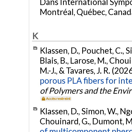
Dans International Symp
Montréal, Québec, Canad
K
Klassen, D., Pouchet, C., S
Blais, B., Larose, M., Cho
M.-J., & Tavares, J. R. (202
porous PLA fibers for in
of Polymers and the Env
Accès restreint
Klassen, D., Simon, W., Ngo
Chouinard, G., Dumont, M.-
of multicomponent phero