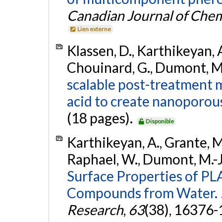
Canadian Journal of Chem
Lien externe
Klassen, D., Karthikeyan, A
Chouinard, G., Dumont, M.-
scalable post-treatment 
acid to create nanoporou
(18 pages).
Disponible
Karthikeyan, A., Grante, M.
Raphael, W., Dumont, M.-J.
Surface Properties of PL
Compounds from Water.
Research
,
63
(38), 16376