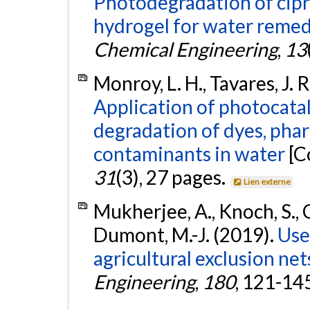
Photodegradation of cipr
hydrogel for water remed
Chemical Engineering
,
13
Monroy, L. H., Tavares, J. 
Application of photocatal
degradation of dyes, pha
contaminants in water
[C
31
(3), 27 pages.
Lien externe
Mukherjee, A., Knoch, S., C
Dumont, M.-J. (2019).
Use
agricultural exclusion net
Engineering
,
180
, 121-14