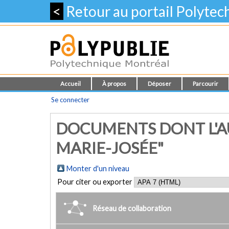
<
Retour au portail Polyte
Accueil
À propos
Déposer
Parcourir
Se connecter
DOCUMENTS DONT L'A
MARIE-JOSÉE"
Monter d'un niveau
Pour citer ou exporter
Réseau de collaboration