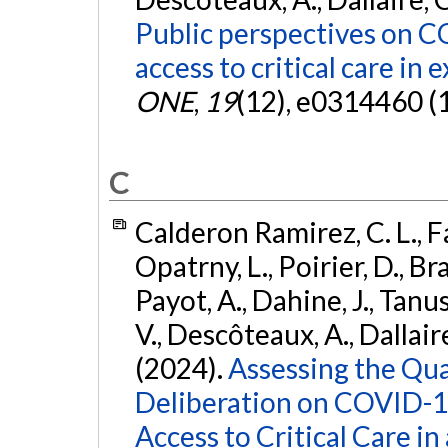
Public perspectives on C
access to critical care i
ONE
,
19
(12), e0314460 (
C
Calderon Ramirez, C. L., Far
Opatrny, L., Poirier, D., Br
Payot, A., Dahine, J., Tan
V., Descôteaux, A., Dallaire
(2024).
Assessing the Qua
Deliberation on COVID-1
Access to Critical Care 