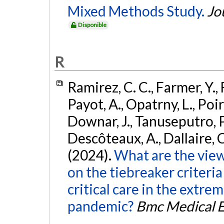
Mixed Methods Study.
Jo
Disponible
R
Ramirez, C. C., Farmer, Y., 
Payot, A., Opatrny, L., Poir
Downar, J., Tanuseputro, P
Descôteaux, A., Dallaire, C.
(2024).
What are the view
on the tiebreaker criteria 
critical care in the extr
pandemic?
Bmc Medical E