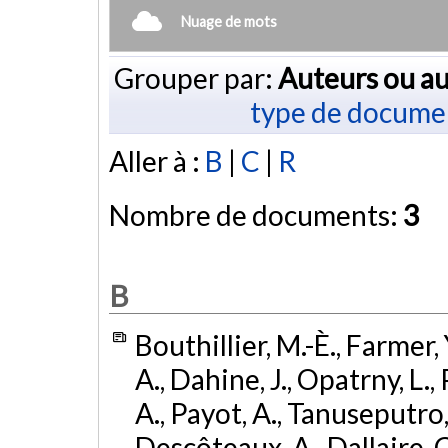
Nuage de mots
Grouper par:
Auteurs ou au
type de docume
Aller à :
B
|
C
|
R
Nombre de documents:
3
B
Bouthillier, M.-È., Farmer, 
A., Dahine, J., Opatrny, L.,
A., Payot, A., Tanuseputro,
Descôteaux, A., Dallaire, C