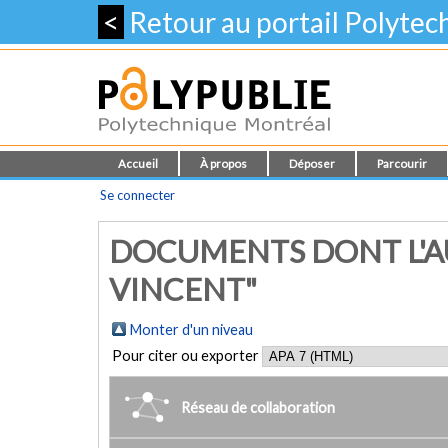
<
Retour au portail Polyte
Accueil
À propos
Déposer
Parcourir
Se connecter
DOCUMENTS DONT L'A
VINCENT"
Monter d'un niveau
Pour citer ou exporter
Réseau de collaboration