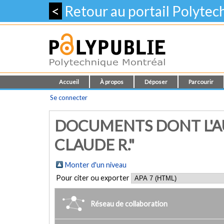
<
Retour au portail Polyte
Accueil
À propos
Déposer
Parcourir
Se connecter
DOCUMENTS DONT L'AU
CLAUDE R."
Monter d'un niveau
Pour citer ou exporter
Réseau de collaboration