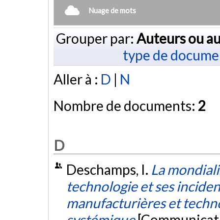
Nuage de mots
Grouper par:
Auteurs ou au
type de docume
Aller à :
D
|
N
Nombre de documents:
2
D
Deschamps, I.
La mondialis
technologie et ses inciden
manufacturières et techn
systémique
[Communicati