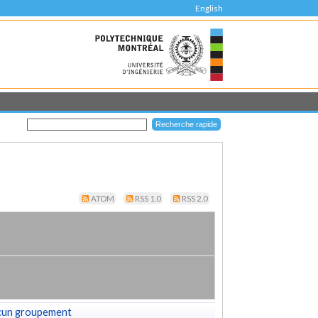
English
ATOM
RSS 1.0
RSS 2.0
cun groupement