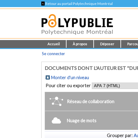
<
Retour au portail Polytechnique Montréal
Accueil
À propos
Déposer
Parcou
Se connecter
DOCUMENTS DONT L'AUTEUR EST "DUF
Monter d'un niveau
Pour citer ou exporter
Réseau de collaboration
Nuage de mots
Grouper par:
Au