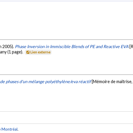
in 2005).
Phase Inversion in Immiscible Blends of PE and Reactive EVA
[
any (1 page).
Lien externe
de phases d'un mélange polyéthylène/eva réactif
[Mémoire de maîtrise,
e Montréal
.