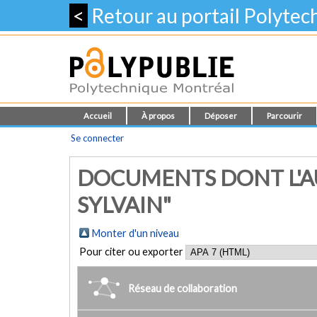
<
Retour au portail Polyte
Accueil
À propos
Déposer
Parcourir
Se connecter
DOCUMENTS DONT L'AU
SYLVAIN"
Monter d'un niveau
Pour citer ou exporter
Réseau de collaboration