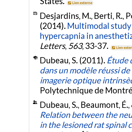
States.
Lien externe
Desjardins, M., Berti, R., P
(2014).
Multimodal study
hypercapnia in anesthetiz
Letters
,
563
, 33-37.
Lien exte
Dubeau, S. (2011).
Étude 
dans un modèle réussi de v
imagerie optique intrins
Polytechnique de Montré
Dubeau, S., Beaumont, É., 
Relation between the ne
in the lesioned rat spinal