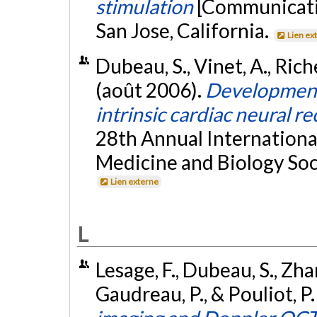
stimulation
[Communicati
San Jose, California.
Lien ex
Dubeau, S., Vinet, A., Riche
(août 2006).
Development 
intrinsic cardiac neural r
28th Annual Internationa
Medicine and Biology Soc
Lien externe
L
Lesage, F., Dubeau, S., Zhan
Gaudreau, P., & Pouliot, P.