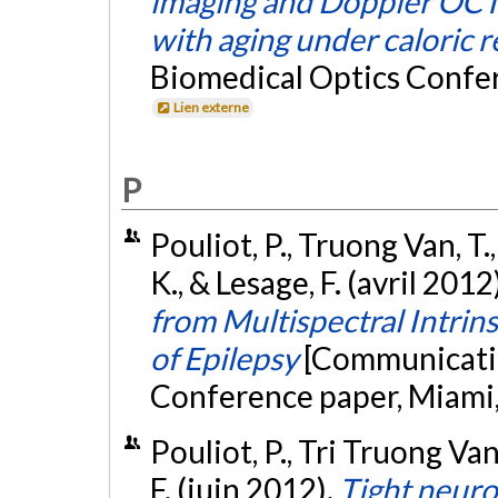
imaging and Doppler OCT 
with aging under caloric r
Biomedical Optics Confer
Lien externe
P
Pouliot, P., Truong Van, T.
K., & Lesage, F. (avril 2012
from Multispectral Intrins
of Epilepsy
[Communicatio
Conference paper, Miami,
Pouliot, P., Tri Truong Van
F. (juin 2012).
Tight neuro