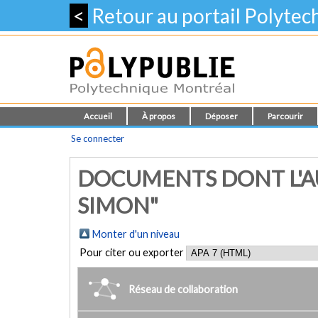
<
Retour au portail Polyte
Accueil
À propos
Déposer
Parcourir
Se connecter
DOCUMENTS DONT L'A
SIMON"
Monter d'un niveau
Pour citer ou exporter
Réseau de collaboration