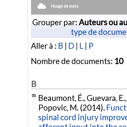
Nuage de mots
Grouper par:
Auteurs ou au
type de docume
Aller à :
B
|
D
|
L
|
P
Nombre de documents:
10
B
Beaumont, É., Guevara, E., 
Popovic, M. (2014).
Functi
spinal cord injury improv
afferent input into the ce