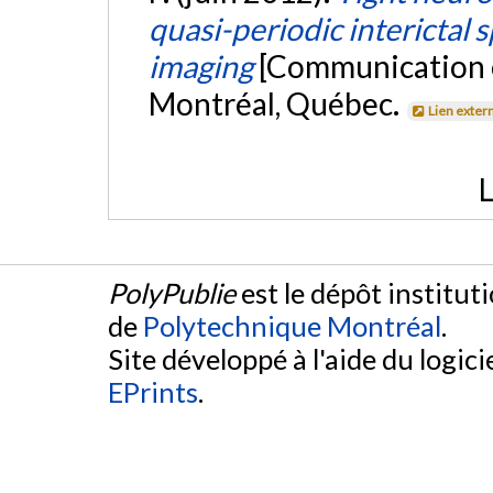
quasi-periodic interictal s
imaging
[Communication é
Montréal, Québec.
Lien exter
L
PolyPublie
est le dépôt institut
de
Polytechnique Montréal
.
Site développé à l'aide du logicie
EPrints
.