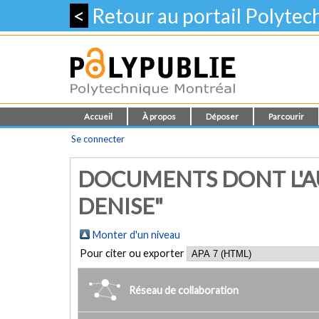
<
Retour au portail Polyte
Accueil
À propos
Déposer
Parcourir
Se connecter
DOCUMENTS DONT L'A
DENISE"
Monter d'un niveau
Pour citer ou exporter
Réseau de collaboration