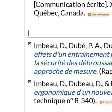
[Communication écrite]. 
Québec, Canada.
Lien externe
I
Imbeau, D., Dubé, P.-A., Du
effets d'un entraînement p
la sécurité des débroussail
approche de mesure.
(Rap
Imbeau, D., Dubeau, D., & 
ergonomique d'un nouveau
technique n° R-540).
Lien e