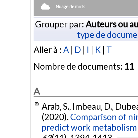
Nuage de mots
Grouper par:
Auteurs ou au
type de docume
Aller à :
A
|
D
|
I
|
K
|
T
Nombre de documents:
11
A
Arab, S., Imbeau, D., Dubeau
(2020).
Comparison of nin
predict work metabolism 
63
(11), 1394-1413.