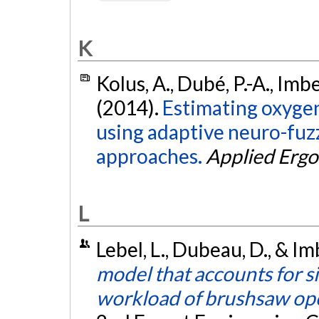
K
Kolus, A., Dubé, P.-A., Imb
(2014).
Estimating oxyge
using adaptive neuro-fuzz
approaches.
Applied Erg
L
Lebel, L., Dubeau, D., & I
model that accounts for si
workload of brushsaw op