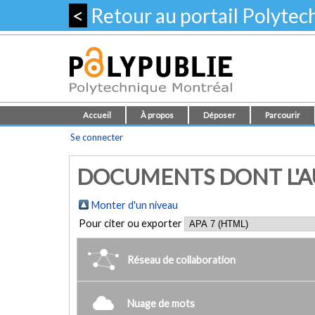
<
Retour au portail Polyte
Accueil
À propos
Déposer
Parcourir
Se connecter
DOCUMENTS DONT L'AU
Monter d'un niveau
Pour citer ou exporter
Réseau de collaboration
Nuage de mots