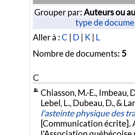
Grouper par:
Auteurs ou au
type de docume
Aller à :
C
|
D
|
K
|
L
Nombre de documents:
5
C
Chiasson, M.-E., Imbeau, D.,
Lebel, L., Dubeau, D., & La
l'asteinte physique des tra
[Communication écrite]. 
l'Association québécoise p