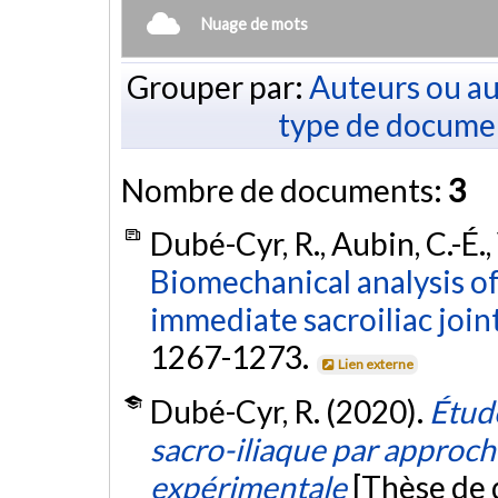
Nuage de mots
Grouper par:
Auteurs ou au
type de docume
Nombre de documents:
3
Dubé-Cyr, R., Aubin, C.-É., 
Biomechanical analysis of
immediate sacroiliac joint
1267-1273.
Lien externe
Dubé-Cyr, R. (2020).
Étud
sacro-iliaque par approc
expérimentale
[Thèse de 