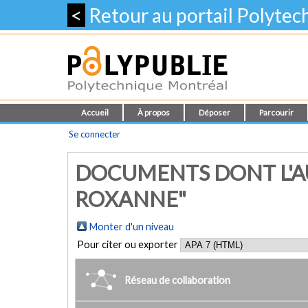
<
Retour au portail Polyte
Accueil
À propos
Déposer
Parcourir
Se connecter
DOCUMENTS DONT L'AU
ROXANNE"
Monter d'un niveau
Pour citer ou exporter
Réseau de collaboration